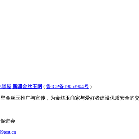
小黑屋
|
新疆金丝玉网
(
鲁ICP备19053904号
)
 致力于新疆戈壁金丝玉推广与宣传，为金丝玉商家与爱好者建设优质安全
化促进会
99test.cn