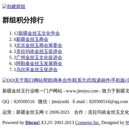
群组积分排行
12
新疆金丝玉文化学会
6
新疆金丝玉商会
3
北京金丝玉商会筹委会
2
克拉玛依金丝玉促进会
2
广州金丝玉文化促进会
1
阿勒泰金丝玉发展商会
1
乌尔禾金丝玉促进会
|
关于我们
|
网站帮助
|
商务合作
|
联系方式
|
投递稿件
|
手机版
|
新疆金丝玉行业唯一门户网站 - www.jinsiyu.com -
QQ：820500516 微信：jinsiyushi E-mail：820500516@qq.com
运营：新疆金丝玉网 © 2009-2023 合作：克拉玛依金丝玉文
Powered by
Discuz!
X3.2
© 2001-2013
Comsenz Inc.
Designed by
9