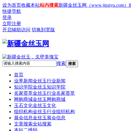
设为首页
收藏本站
站内搜索
新疆金丝玉网（www.jinsiyu.com
快捷导航
登录
立即注册
开启辅助访问
切换到宽版
搜索
搜索
首页
业界新闻
金丝玉行业新闻
知识学院
金丝玉知识学院
名家荟萃
金丝玉行业名家荟萃
网购商城
金丝玉网购商城
玉石文化
金丝玉文化
组织机构
金丝玉行业组织机构
展会信息
金丝玉展会信息
文章搜索
全站搜索
本站二维码